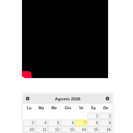
Agosto
2026
Lu
Ma
Me
Gio
Ve
Sa
Do
1
2
3
4
5
6
7
8
9
10
11
12
13
14
15
16