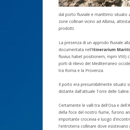
dal porto fluviale e marittimo situato a
zone collinari vicino ad Albinia, attes
prodotti.
La presenza di un approdo fluviale all
documentata nell'
Itinerarium Mari
fluvius habet positionem, mpm VIIII) c
porti di rilievo del Mediterraneo occid
tra Roma e la Provenza.
Il porto era presumibilmente situato su
distante dall'attuale Torre delle Saline.
Certamente le valli tra dell'Osa e dell'
della foce del nostro fiume, furono a
importante crocevia e luogo d'incontro
l'entroterra collinare dove esistevan