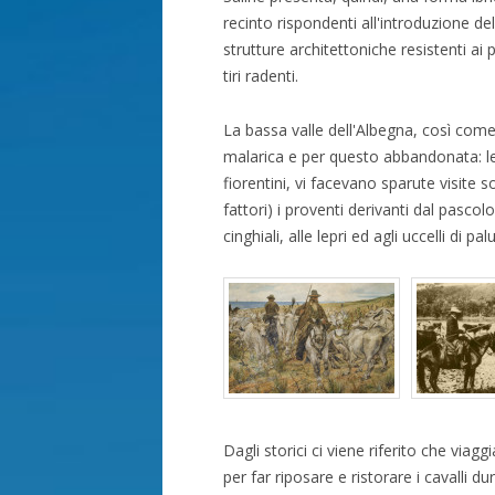
recinto rispondenti all'introduzione de
strutture architettoniche resistenti ai
tiri radenti.
La bassa valle dell'Albegna, così com
malarica e per questo abbandonata: le t
fiorentini, vi facevano sparute visite s
fattori) i proventi derivanti dal pasco
cinghiali, alle lepri ed agli uccelli di pal
Dagli storici ci viene riferito che viag
per far riposare e ristorare i cavalli d