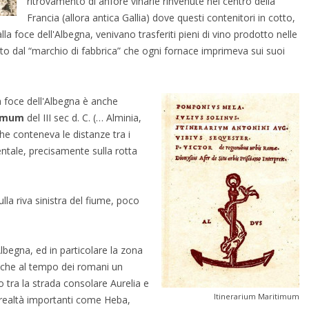
ritrovamento di anfore vinarie rinvenute nel centro della
Francia (allora antica Gallia) dove questi contenitori in cotto,
lla foce dell'Albegna, venivano trasferiti pieni di vino prodotto nelle
tato dal “marchio di fabbrica” che ogni fornace imprimeva sui suoi
a foce dell'Albegna è anche
timum
del III sec d. C. (… Alminia,
he conteneva le distanze tra i
entale, precisamente sulla rotta
lla riva sinistra del fiume, poco
Albegna, ed in particolare la zona
nche al tempo dei romani un
 tra la strada consolare Aurelia e
Itinerarium Maritimum
o realtà importanti come Heba,