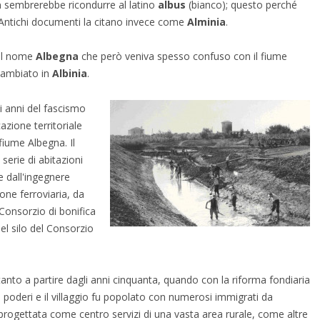
a
sembrerebbe ricondurre al latino
albus
(bianco); questo perché
. Antichi documenti la citano invece come
Alminia
.
 il nome
Albegna
che però veniva spesso confuso con il fiume
cambiato in
Albinia
.
li anni del fascismo
azione territoriale
 fiume Albegna. Il
serie di abitazioni
e dall'ingegnere
ione ferroviaria, da
 Consorzio di bonifica
el silo del Consorzio
anto a partire dagli anni cinquanta, quando con la riforma fondiaria
 in poderi e il villaggio fu popolato con numerosi immigrati da
u progettata come centro servizi di una vasta area rurale, come altre