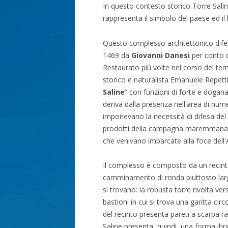
In questo contesto storico Torre Salin
rappresenta il simbolo del paese ed il 
Questo complesso architettonico difen
1469 da
Giovanni Danesi
per conto d
Restaurato più volte nel corso del tem
storico e naturalista Emanuele Repett
Saline
” con funzioni di forte e dogana
deriva dalla presenza nell'area di num
imponevano la necessità di difesa del l
prodotti della campagna maremmana, 
che venivano imbarcate alla foce dell'
Il complesso è composto da un recint
camminamento di ronda piuttosto largo 
si trovano: la robusta torre rivolta ve
bastioni in cui si trova una garitta c
del recinto presenta pareti a scarpa raf
Saline presenta, quindi, una forma ibrid