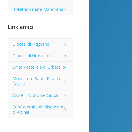
Bollettino mare Maremma
Link amici
Diocesi di Pitigliano
Diocesi di Grosseto
Unità Pastorale di Orbetello
Monastero Santa Rita da
Cascia
ANSPI - Oratori e Circoli
Confraternita di Misericordia
di Albinia