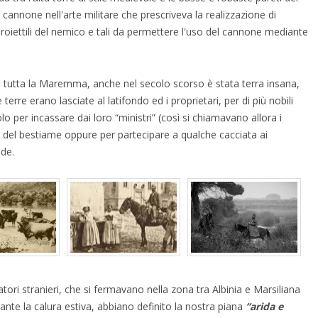
l cannone nell'arte militare che prescriveva la realizzazione di
 proiettili del nemico e tali da permettere l'uso del cannone mediante
e tutta la Maremma, anche nel secolo scorso è stata terra insana,
erre erano lasciate al latifondo ed i proprietari, per di più nobili
olo per incassare dai loro “ministri” (così si chiamavano allora i
lo del bestiame oppure per partecipare a qualche cacciata ai
ude.
giatori stranieri, che si fermavano nella zona tra Albinia e Marsiliana
urante la calura estiva, abbiano definito la nostra piana
“arida e