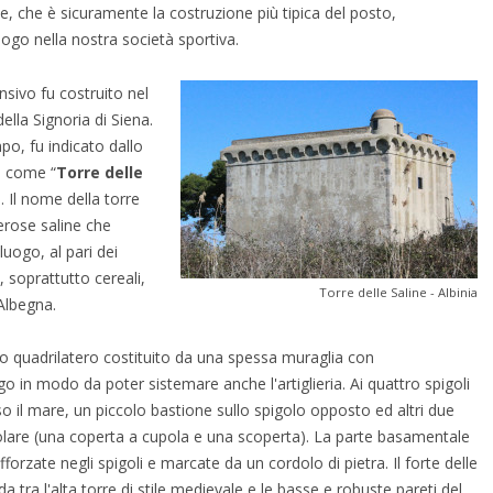
e, che è sicuramente la costruzione più tipica del posto,
logo nella nostra società sportiva.
sivo fu costruito nel
ella Signoria di Siena.
po, fu indicato dallo
i come “
Torre delle
. Il nome della torre
erose saline che
uogo, al pari dei
soprattutto cereali,
Torre delle Saline - Albinia
Albegna.
o quadrilatero costituito da una spessa muraglia con
in modo da poter sistemare anche l'artiglieria. Ai quattro spigoli
rso il mare, un piccolo bastione sullo spigolo opposto ed altri due
ircolare (una coperta a cupola e una scoperta). La parte basamentale
forzate negli spigoli e marcate da un cordolo di pietra. Il forte delle
a tra l'alta torre di stile medievale e le basse e robuste pareti del