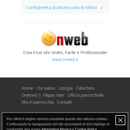
Confraternita di Misericordia di Albinia
Crea il tuo sito Gratis, Facile e Professionale!
www.onweb.it
Home
Chi siamo
Liturgia
Catechesi
Oratorio S. Filippo Neri
Ufficio parrocchiale
Vita in parrocchia
Contatti
Per offrirti il miglior servizio possibile questo sito utilizza cookies.
www.parrocchiadialbinia.it © 2026 -
Onweb
-
Continuando la navigazione nel sito acconsenti al loro impiego in
517455 visitatori -
Area riservata
conformità alla nostra
Informativa Privacy
e
Cookie Policy