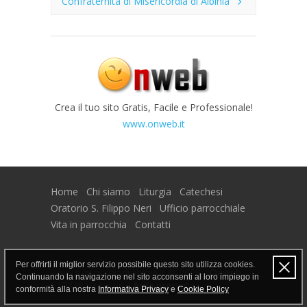
Confraternita di Misericordia di Albinia
Crea il tuo sito Gratis, Facile e Professionale!
www.onweb.it
Home
Chi siamo
Liturgia
Catechesi
Oratorio S. Filippo Neri
Ufficio parrocchiale
Vita in parrocchia
Contatti
Per offrirti il miglior servizio possibile questo sito utilizza cookies.
www.parrocchiadialbinia.it © 2026 -
Onweb
-
Continuando la navigazione nel sito acconsenti al loro impiego in
517438 visitatori -
Area riservata
conformità alla nostra
Informativa Privacy
e
Cookie Policy