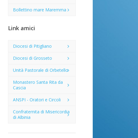
Bollettino mare Maremma
Link amici
Diocesi di Pitigliano
Diocesi di Grosseto
Unità Pastorale di Orbetello
Monastero Santa Rita da
Cascia
ANSPI - Oratori e Circoli
Confraternita di Misericordia
di Albinia