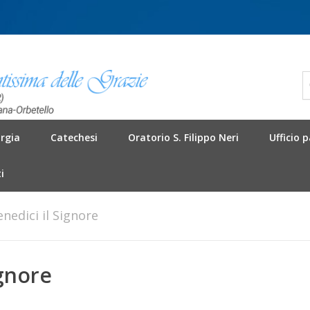
urgia
Catechesi
Oratorio S. Filippo Neri
Ufficio 
i
enedici il Signore
ignore