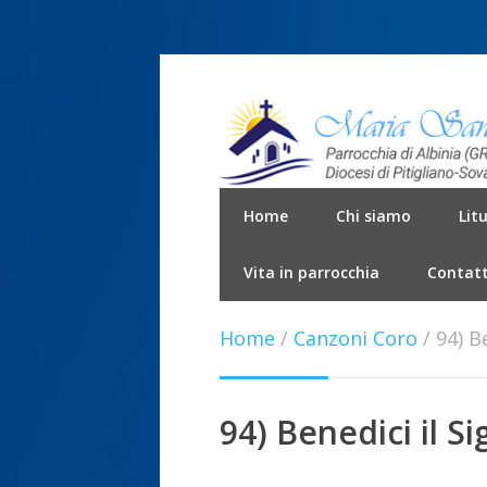
Home
Chi siamo
Lit
Vita in parrocchia
Contatt
Home
/
Canzoni Coro
/
94) B
94) Benedici il S