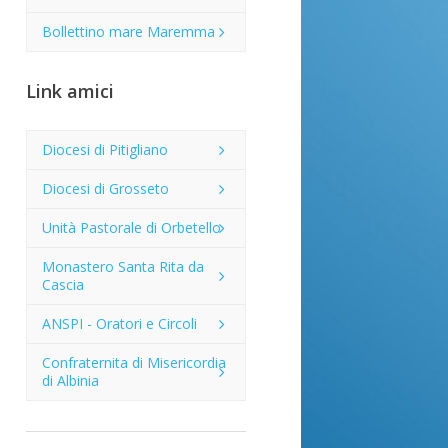
Bollettino mare Maremma
Link amici
Diocesi di Pitigliano
Diocesi di Grosseto
Unità Pastorale di Orbetello
Monastero Santa Rita da
Cascia
ANSPI - Oratori e Circoli
Confraternita di Misericordia
di Albinia